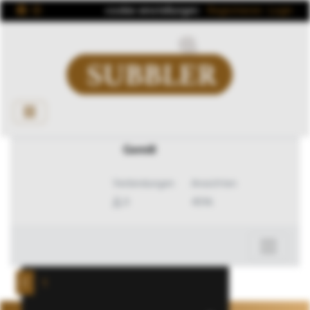
cookie einstellungen
Registrieren
Login
Canvas-Bild
Gemill
Verbindungen
Ansichten
0
4596
Profilbild
1