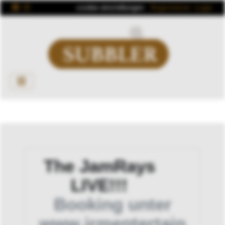
cookie einstellungen
Registrieren
Login
The JamRays
LIVE!!!
Booking unter
www.jrmentertain